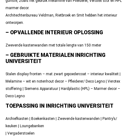
gunste, zoals het gebruik melamine van Pfleiderer, Verotex stof en HPL
marmer decor.
Architechtenbureau Veldman, Rietbroek en Smit hebben het interieur
ontworpen.
– OPVALLENDE INTERIEUR OPLOSSING
Zwevende kastenwanden met totale lengte van 150 meter
– GEBRUIKTE MATERIALEN INRICHTING
UNIVERSITEIT
Stalen display fronten – mat zwart gepoedercoat – interieur kwaliteit |
Melamine – wit en notenhout decor – Pfleiderer/ Deco Legno | Verotex
stoffering | Siemens Apparatuur | Hardplastic (HPL) – Marmer decor –
Deco Legno
TOEPASSING IN INRICHTING UNIVERSITEIT
Archiefkasten | Boekenkasten | Zwevende kastenwanden | Pantry’s/
keuken | Loungebanken
| Vergaderstoelen